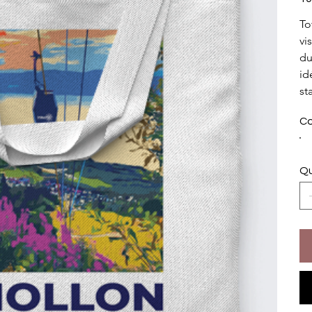
To
vi
du
id
st
Co
Qu