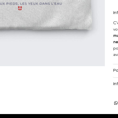
In
C'
vo
ma
ne
po
av
Po
In