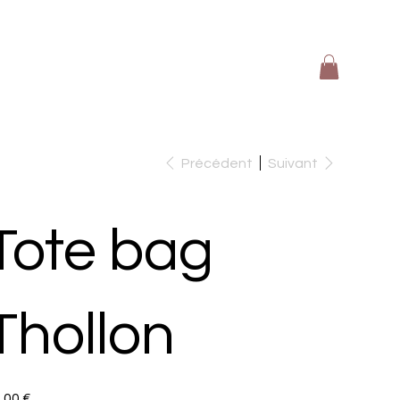
Précédent
Suivant
Tote bag
Thollon
,00 €